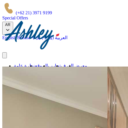
(+62 21) 3971 9199
Special Offers
AR
العربية
中文 (中国)
Bahasa
English
معرض
الغرف
تجارب
الموقع
نظرة عامة
علاماتنا التجارية
احجز الآن