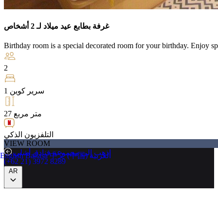
غرفة بطابع عيد ميلاد لـ 2 أشخاص
Birthday room is a special decorated room for your birthday. Enjoy sp
2
1 سرير كوين
27 متر مربع
التلفزيون الذكي
VIEW ROOM
اذهب إلى مجموعة فنادق أشلي
العربية
中文 (中国)
Bahasa
English
(+62 21) 3972 8289
AR