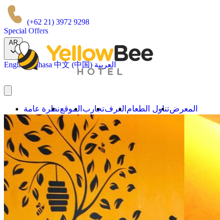
(+62 21) 3972 9298
Special Offers
AR
العربية
中文 (中国)
Bahasa
English
المعرض
تناول الطعام
الغرف
تجارب
الموقع
نظرة عامة
علاماتنا التجارية
احجز الآن