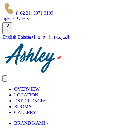
(+62 21) 3971 9199
Special Offers
ID
English
Bahasa
中文 (中国)
العربية
OVERVIEW
LOCATION
EXPERIENCES
ROOMS
GALLERY
BRAND KAMI