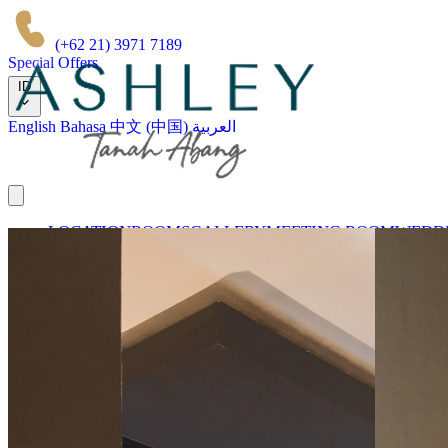
(+62 21) 3971 7189
Special Offers
ID
English
Bahasa
中文 (中国)
العربية
LOCATION
ROOMS
GALLERY
MEETING ROOM
WEDDI
BRAND KAMI
Pesan Sekarang