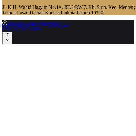
Jl. K.H. Wahid Hasyim No.4A, RT.2/RW.7, Kb. Sirih, Kec. Menteng
Jakarta Pusat, Daerah Khusus Ibukota Jakarta 10350
Pergi ke Grup Ashley Hotel
English
Bahasa
中文 (中国)
العربية
(+62 21) 397 03808
ID