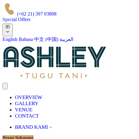
(+62 21) 397 03808
Special Offers
ID
English
Bahasa
中文 (中国)
العربية
OVERVIEW
GALLERY
VENUE
CONTACT
BRAND KAMI
Pesan Sekarang