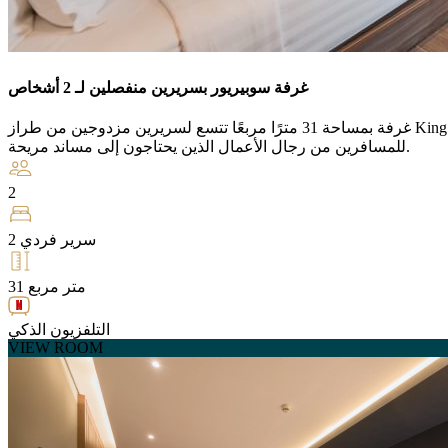
غرفة سوبيريور بسريرين منفصلين لـ 2 أشخاص
غرفة بمساحة 31 مترًا مربعًا تتسع لسريرين مزدوجين من طراز King Koil ووسائل راحة متميزة في الغرفة مُجهزة
للمسافرين من رجال الأعمال الذين يحتاجون إلى مساند مريحة.
2
2 سرير فردي
31 متر مربع
التلفزيون الذكي
VIEW ROOM