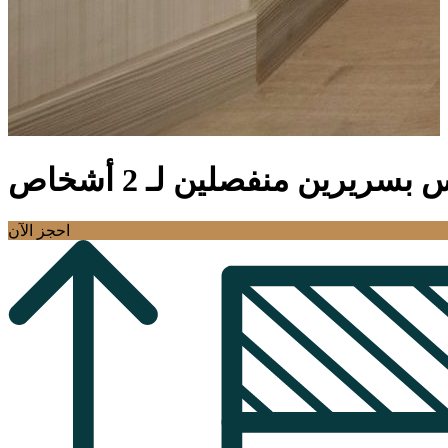
سريرين منفصلين لـ 2 أشخاص
احجز الآن