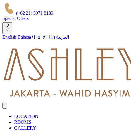
(+62 21) 3971 8189
Special Offers
ID
English
Bahasa
中文 (中国)
العربية
LOCATION
ROOMS
GALLERY