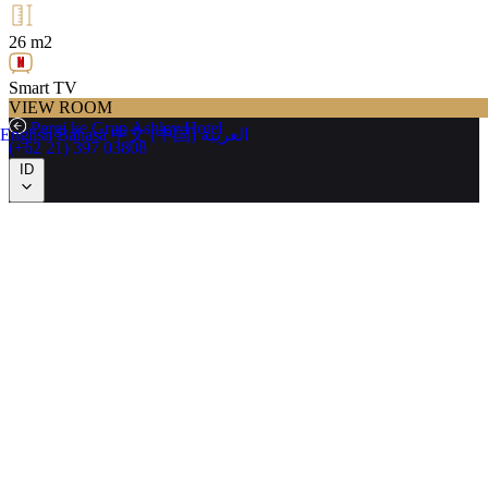
26 m2
Smart TV
VIEW ROOM
Pergi ke Grup Ashley Hotel
English
Bahasa
中文 (中国)
العربية
(+62 21) 397 03808
ID