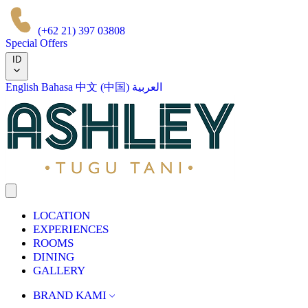
(+62 21) 397 03808
Special Offers
ID
English
Bahasa
中文 (中国)
العربية
LOCATION
EXPERIENCES
ROOMS
DINING
GALLERY
BRAND KAMI