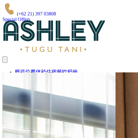
(+62 21) 397 03808
Special Offers
ZH
English
Bahasa
中文 (中国)
العربية
概览
位置
体验
住宿
餐饮
相册
我们的品牌
立即预订