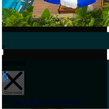
照片
我们的相册
Close modal
设施
周边环境
房间
外部与大堂
餐饮与酒吧