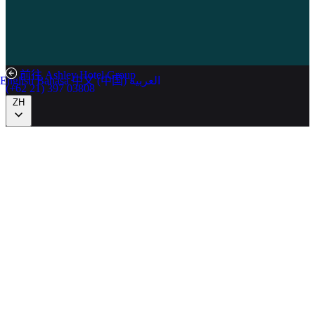
前往 Ashley Hotel Group
English
Bahasa
中文 (中国)
العربية
(+62 21) 397 03808
ZH