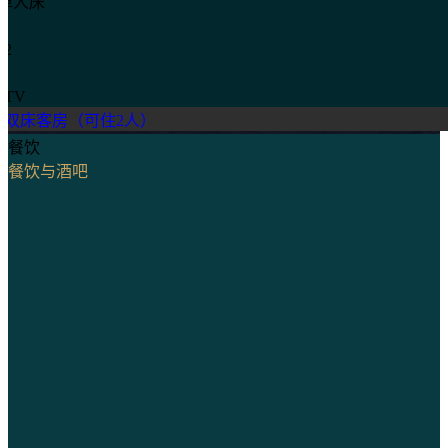
 单人床
2
TV
双床客房（可住2人）
餐饮
餐饮与酒吧